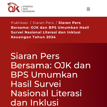
Tentang OJK
Publikasi / Siaran Pers /
Siaran Pers
Bersama: OJK dan BPS Umumkan Hasil
Fungsi Utama
Survei Nasional Literasi dan Inklusi
Keuangan Tahun 2024
Publikasi
Regulasi
Siaran Pers
Statistik
Bersama: OJK dan
Layanan
BPS Umumkan
Karir
Hasil Survei
ID
Nasional Literasi
dan Inklusi