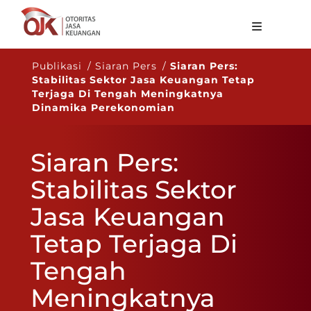
Tentang OJK
Publikasi / Siaran Pers /
Siaran Pers:
Stabilitas Sektor Jasa Keuangan Tetap
Fungsi Utama
Terjaga Di Tengah Meningkatnya
Dinamika Perekonomian
Publikasi
Regulasi
Siaran Pers:
Statistik
Stabilitas Sektor
Layanan
Jasa Keuangan
Karir
Tetap Terjaga Di
ID
Tengah
Meningkatnya