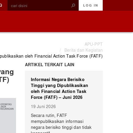
Q
LOG IN
APU-PPT
/
Berita dan Kegiatan
ipublikasikan oleh Financial Action Task Force (FATF)
ARTIKEL TERKAIT LAIN
 yang
TF)
Informasi Negara Berisiko
Tinggi yang Dipublikasikan
oleh Financial Action Task
Force (FATF) – Juni 2026
19 Juni 2026
Secara rutin, FATF
mempublikasikan informasi
negara berisiko tinggi dan tidak