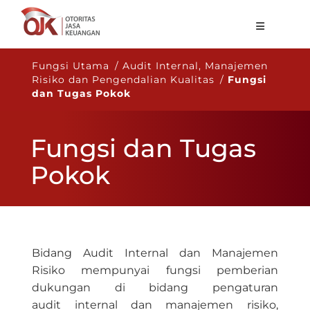
Tentang OJK
Fungsi Utama / Audit Internal, Manajemen
Risiko dan Pengendalian Kualitas /
Fungsi
Fungsi Utama
dan Tugas Pokok
Publikasi
Fungsi dan Tugas
Regulasi
Pokok
Statistik
Layanan
Karir
Bidang Audit Internal dan Manajemen
ID
Risiko mempunyai fungsi pemberian
dukungan di bidang pengaturan
audit internal dan manajemen risiko,