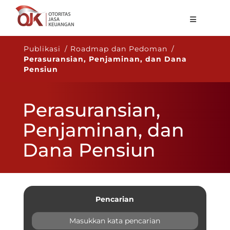
Tentang OJK
Publikasi / Roadmap dan Pedoman /
Perasuransian, Penjaminan, dan Dana
Fungsi Utama
Pensiun
Publikasi
Perasuransian,
Regulasi
Penjaminan, dan
Statistik
Dana Pensiun
Layanan
Karir
ID
Pencarian