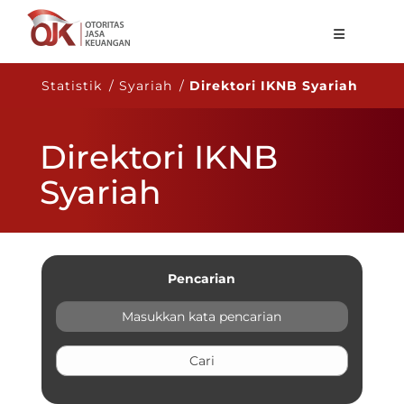
Tentang OJK
Statistik / Syariah /
Direktori IKNB Syariah
Fungsi Utama
Direktori IKNB
Publikasi
Syariah
Regulasi
Statistik
Layanan
Pencarian
Karir
ID