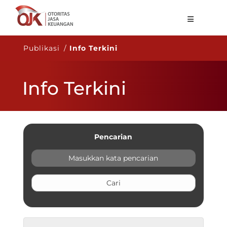
Tentang OJK
Publikasi /
Info Terkini
Fungsi Utama
Info Terkini
Publikasi
Regulasi
Statistik
Pencarian
Layanan
Karir
ID