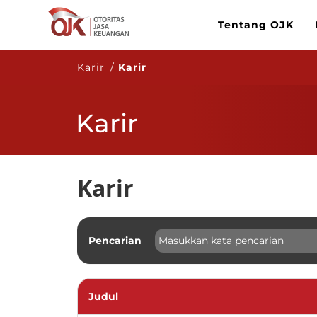
Tentang OJK
Karir /
Karir
Karir
Karir
Pencarian
Judul