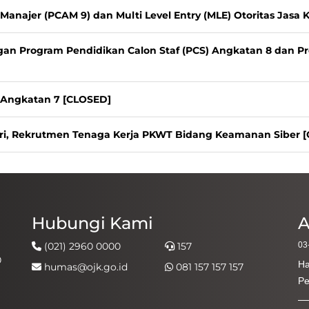
Manajer (PCAM 9) dan Multi Level Entry (MLE) Otoritas Jasa
gan Program Pendidikan Calon Staf (PCS) Angkatan 8 dan P
) Angkatan 7 [CLOSED]
ri, Rekrutmen Tenaga Kerja PKWT Bidang Keamanan Siber 
Hubungi Kami
A
(021) 2960 0000
157
03
0
Ha
humas@ojk.go.id
081 157 157 157
Pe