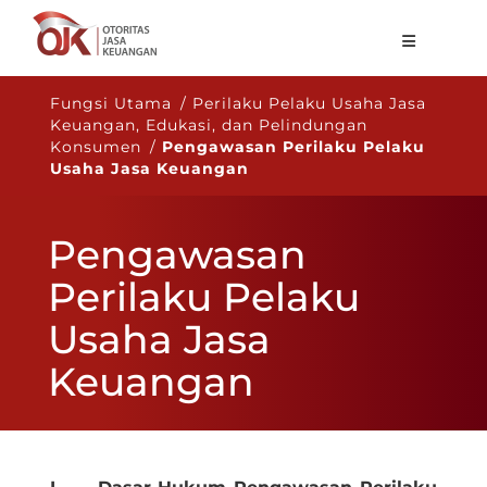
Tentang OJK
Fungsi Utama / Perilaku Pelaku Usaha Jasa
Keuangan, Edukasi, dan Pelindungan
Fungsi Utama
Konsumen /
Pengawasan Perilaku Pelaku
Usaha Jasa Keuangan
Publikasi
Regulasi
Pengawasan
Statistik
Perilaku Pelaku
Layanan
Usaha Jasa
Karir
Keuangan
ID