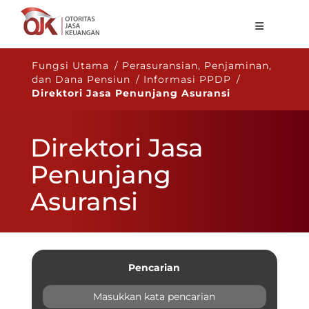
Tentang OJK
Fungsi Utama / Perasuransian, Penjaminan,
dan Dana Pensiun / Informasi PPDP /
Fungsi Utama
Direktori Jasa Penunjang Asuransi
Publikasi
Direktori Jasa
Regulasi
Penunjang
Statistik
Asuransi
Layanan
Karir
ID
Pencarian