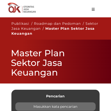
Tentang OJK
Publikasi / Roadmap dan Pedoman / Sektor
Jasa Keuangan /
Master Plan Sektor Jasa
Fungsi Utama
Keuangan
Publikasi
Master Plan
Regulasi
Sektor Jasa
Statistik
Keuangan
Layanan
Karir
ID
Pencarian