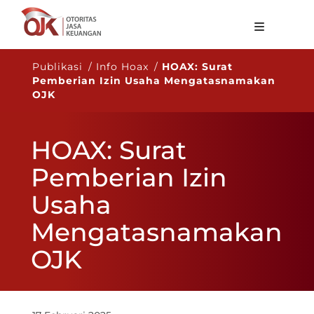
Tentang OJK
Publikasi / Info Hoax /
HOAX: Surat
Pemberian Izin Usaha Mengatasnamakan
Fungsi Utama
OJK
Publikasi
HOAX: Surat
Regulasi
Pemberian Izin
Statistik
Usaha
Layanan
Mengatasnamakan
Karir
OJK
ID