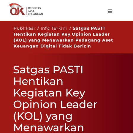
Tentang OJK
Publikasi / Info Terkini /
Satgas PASTI
Hentikan Kegiatan Key Opinion Leader
Fungsi Utama
(KOL) yang Menawarkan Pedagang Aset
Keuangan Digital Tidak Berizin
Publikasi
Regulasi
Satgas PASTI
Statistik
Hentikan
Layanan
Kegiatan Key
Karir
Opinion Leader
ID
(KOL) yang
Menawarkan