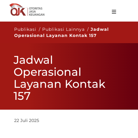
Tentang OJK
Publikasi / Publikasi Lainnya /
Jadwal
Operasional Layanan Kontak 157
Fungsi Utama
Publikasi
Jadwal
Regulasi
Operasional
Statistik
Layanan Kontak
Layanan
157
Karir
ID
22 Juli 2025