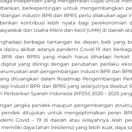
lembaga independen yang mengemban tugas untuk men
rbankan, berkepentingan untuk mengembangkan perb
angan industri BPR dan BPRS perlu dilakukan agar in
ikan kontribusi lebih nyata bagi perekonomian da
arakat dan Usaha Mikro dan Kecil (UMK) di daerah ata
ghadapi berbagai tantangan ke depan, baik yang be
 dipicu akibat adanya pandemi Covid-19 dan berbagai
l BPR dan BPRS yang masih harus dihadapi terkait s
gital yang diiringi dengan perubahan perilaku eko
erumuskan arah pengembangan industri BPR dan BPRS
yang dituangkan dalam Roadmap Pengembangan Perban
agi industri BPR dan BPRS yang selanjutnya disebut 
rbankan Syariah Indonesia (RP2SI) 2020 – 2025 yang t
angan jangka pendek maupun pengembangan struktura
a pendek ditujukan untuk mengoptimalkan peran B
ndemi Covid
–
19 di daerah atau wilayahnya. Arah p
iliki daya tahan (resiliensi) yang lebih kuat, daya sa