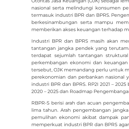
Otoritas Jasa Keuangan (OJK) sebagai 
nasional serta melindungi konsumen pe
termasuk industri BPR dan BPRS. Pengemb
berkesinambungan serta mampu member
memberikan akses keuangan terhadap masy
Industri BPR dan BPRS masih akan men
tantangan jangka pendek yang terutama
terdapat sejumlah tantangan struktura
perkembangan ekonomi dan keuangan di
tersebut, OJK memandang perlu untuk m
perekonomian dan perbankan nasional 
industri BPR dan BPRS. RP2I
2021 – 2025
b
2020 – 2025 dan Roadmap Pengembangan Pe
RBPR-S berisi arah dan acuan pengemb
lima tahun. Arah pengembangan jangk
pemulihan ekonomi akibat dampak pa
memperkuat industri BPR dan BPRS agar mem