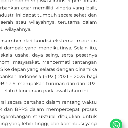
gatur dan mengawasi industri perbankan
ankan agar memiliki kinerja yang baik,
dustri ini dapat tumbuh secara sehat dan
erah atau wilayahnya, terutama dalam
u wilayahnya.
rsumber dari kondisi eksternal maupun
 dampak yang mengikutinya. Selain itu,
kala usaha, daya saing, serta pesatnya
nomi masyarakat. Mencermati tantangan
 ke depan yang selaras dengan dinamika
kan Indonesia (RP2I) 2021 – 2025 bagi
RBPR-S, merupakan turunan dari dari RP2I
elah diluncurkan pada awal tahun ini.
l secara bertahap dalam rentang waktu
PR dan BPRS dalam mempercepat proses
engembangan struktural ditujukan untuk
ing yang lebih tinggi, dan kontribusi yang