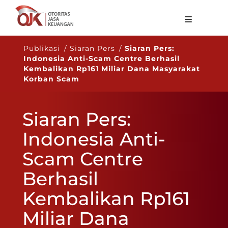
Tentang OJK
Publikasi / Siaran Pers /
Siaran Pers:
Indonesia Anti-Scam Centre Berhasil
Fungsi Utama
Kembalikan Rp161 Miliar Dana Masyarakat
Korban Scam
Publikasi
Regulasi
Siaran Pers:
Statistik
Indonesia Anti-
Layanan
Scam Centre
Karir
Berhasil
ID
Kembalikan Rp161
Miliar Dana