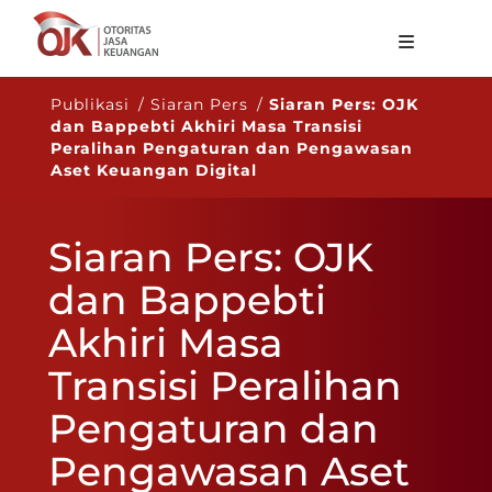
Tentang OJK
Publikasi / Siaran Pers /
Siaran Pers: OJK
dan Bappebti Akhiri Masa Transisi
Fungsi Utama
Peralihan Pengaturan dan Pengawasan
Aset Keuangan Digital
Publikasi
Regulasi
Siaran Pers: OJK
Statistik
dan Bappebti
Layanan
Akhiri Masa
Karir
Transisi Peralihan
ID
Pengaturan dan
Pengawasan Aset