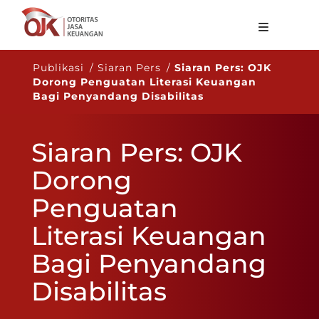
Tentang OJK
Publikasi / Siaran Pers /
Siaran Pers: OJK
Dorong Penguatan Literasi Keuangan
Fungsi Utama
Bagi Penyandang Disabilitas
Publikasi
Siaran Pers: OJK
Regulasi
Dorong
Statistik
Penguatan
Layanan
Literasi Keuangan
Karir
Bagi Penyandang
ID
Disabilitas