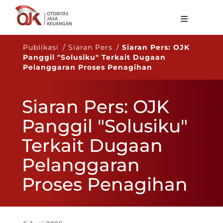
Tentang OJK
Publikasi / Siaran Pers /
Siaran Pers: OJK
Panggil "Solusiku" Terkait Dugaan
Fungsi Utama
Pelanggaran Proses Penagihan
Publikasi
Siaran Pers: OJK
Regulasi
Panggil "Solusiku"
Statistik
Terkait Dugaan
Layanan
Pelanggaran
Karir
Proses Penagihan
ID