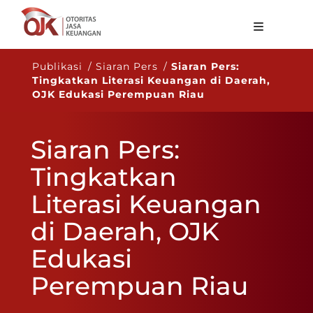
Tentang OJK
Publikasi / Siaran Pers /
Siaran Pers:
Tingkatkan Literasi Keuangan di Daerah,
Fungsi Utama
OJK Edukasi Perempuan Riau
Publikasi
Siaran Pers:
Regulasi
Tingkatkan
Statistik
Literasi Keuangan
Layanan
di Daerah, OJK
Karir
Edukasi
ID
Perempuan Riau