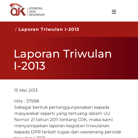
Tentang OJK
/
Laporan Triwulan I-2013
Fungsi Utama
Laporan Triwulan
Publikasi
I-2013
Regulasi
Statistik
Layanan
15 Mei 2013
Karir
Hits : 37598
Sebagai bentuk pertanggunjawaban kepada
ID
masyarakat seperti yang tertuang dalam UU
Nomor 21 tahun 2011 tentang OJK, maka kami
menyampaikan laporan kegiatan triwulanan
kepada DPR terkait tugas dan wewenang periode