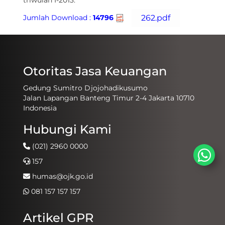
triwulan I-2013.
Jumlah Download :
14796
Otoritas Jasa Keuangan
Gedung Sumitro Djojohadikusumo
Jalan Lapangan Banteng Timur 2-4 Jakarta 10710
Indonesia
Hubungi Kami
(021) 2960 0000
157
humas@ojk.go.id
081 157 157 157
Artikel GPR