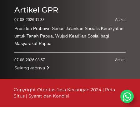
Artikel GPR
07-08-2026 11:33
Artikel
Presiden Prabowo Serius Jalankan Sosialis Kerakyatan
untuk Tanah Papua, Wujud Keadilan Sosial bagi
Masyarakat Papua
07-08-2026 08:57
Artikel
Selengkapnya
Kementerian Kehutanan Perkuat Kepatuhan Pengguna
Akhir Hasil Hutan
Copyright Otoritas Jasa Keuangan 2024 |
Peta
03-08-2026 09:55
Artikel
Situs
|
Syarat dan Kondisi
Hadiri Zikir dan Doa Kebangsaan, Ketua MPR Harap
Persatuan Indonesia Tetap Terjaga
03-08-2026 09:53
Artikel
Apresiasi Tokoh Agama di Zikir dan Doa Kebangsaan,