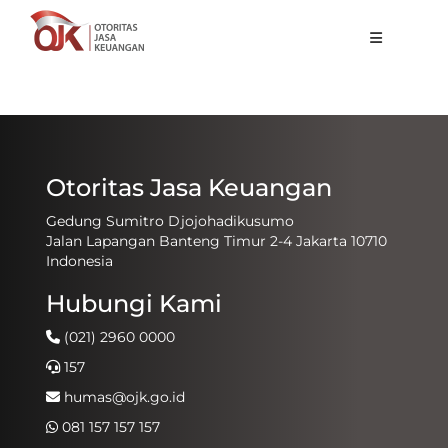
Tentang OJK
Fungsi Utama
Publikasi
Otoritas Jasa Keuangan
Regulasi
Gedung Sumitro Djojohadikusumo
Jalan Lapangan Banteng Timur 2-4 Jakarta 10710
Statistik
Indonesia
Layanan
Hubungi Kami
Karir
(021) 2960 0000
157
ID
humas@ojk.go.id
081 157 157 157