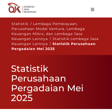
Tentang OJK
Statistik / Lembaga Pembiayaan,
Perusahaan Modal Ventura, Lembaga
Fungsi Utama
Keuangan Mikro, dan Lembaga Jasa
Keuangan Lainnya / Statistik Lembaga Jasa
Publikasi
Keuangan Lainnya /
Statistik Perusahaan
Pergadaian Mei 2025
Regulasi
Statistik
Statistik
Layanan
Perusahaan
Karir
Pergadaian Mei
ID
2025