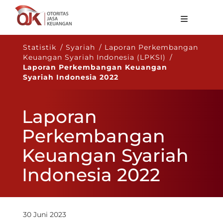
Tentang OJK
Statistik / Syariah / Laporan Perkembangan
Keuangan Syariah Indonesia (LPKSI) /
Fungsi Utama
Laporan Perkembangan Keuangan
Syariah Indonesia 2022
Publikasi
Regulasi
Laporan
Statistik
Perkembangan
Layanan
Keuangan Syariah
Karir
Indonesia 2022
ID
30 Juni 2023