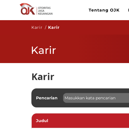
Tentang OJK
Karir /
Karir
Karir
Karir
Pencarian
Judul