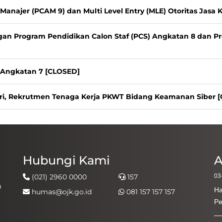
Manajer (PCAM 9) dan Multi Level Entry (MLE) Otoritas Jasa
gan Program Pendidikan Calon Staf (PCS) Angkatan 8 dan P
) Angkatan 7 [CLOSED]
ri, Rekrutmen Tenaga Kerja PKWT Bidang Keamanan Siber 
Hubungi Kami
A
(021) 2960 0000
157
03
0
Ha
humas@ojk.go.id
081 157 157 157
Pe