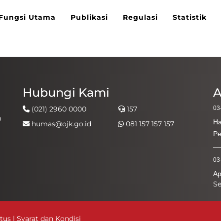
Fungsi Utama
Publikasi
Regulasi
Statistik
Hubungi Kami
A
(021) 2960 0000
157
03
0
Ha
humas@ojk.go.id
081 157 157 157
Pe
03
Ap
S
Me
03
itus
|
Syarat dan Kondisi