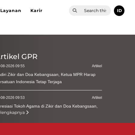
ID
Layanan
Karir
rtikel GPR
-08-2026 09:55
Artikel
diri Zikir dan Doa Kebangsaan, Ketua MPR Harap
rsatuan Indonesia Tetap Terjaga
-08-2026 09:53
Artikel
resiasi Tokoh Agama di Zikir dan Doa Kebangsaan,
elengkapnya
nag Bicara Kerukunan Modal Pembangunan
-08-2026 09:49
Artikel