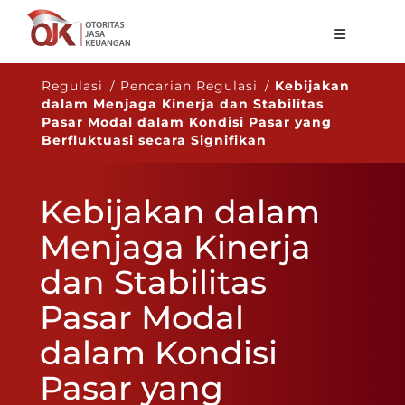
Tentang OJK
Regulasi / Pencarian Regulasi /
Kebijakan
dalam Menjaga Kinerja dan Stabilitas
Fungsi Utama
Pasar Modal dalam Kondisi Pasar yang
Berfluktuasi secara Signifikan
Publikasi
Regulasi
Kebijakan dalam
Statistik
Menjaga Kinerja
Layanan
dan Stabilitas
Karir
Pasar Modal
ID
dalam Kondisi
Pasar yang