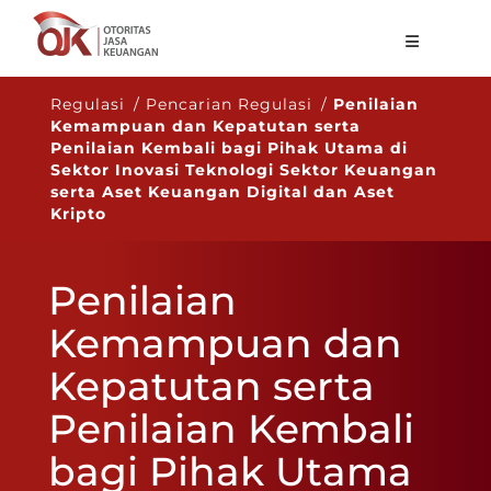
Tentang OJK
Regulasi / Pencarian Regulasi /
Penilaian
Kemampuan dan Kepatutan serta
Fungsi Utama
Penilaian Kembali bagi Pihak Utama di
Sektor Inovasi Teknologi Sektor Keuangan
Publikasi
serta Aset Keuangan Digital dan Aset
Kripto
Regulasi
Statistik
Penilaian
Layanan
Kemampuan dan
Karir
Kepatutan serta
ID
Penilaian Kembali
bagi Pihak Utama