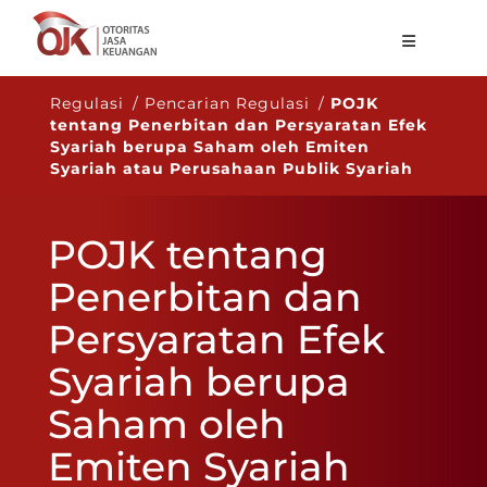
Tentang OJK
Regulasi / Pencarian Regulasi /
POJK
tentang Penerbitan dan Persyaratan Efek
Fungsi Utama
Syariah berupa Saham oleh Emiten
Syariah atau Perusahaan Publik Syariah
Publikasi
Regulasi
POJK tentang
Statistik
Penerbitan dan
Layanan
Persyaratan Efek
Karir
Syariah berupa
ID
Saham oleh
Emiten Syariah