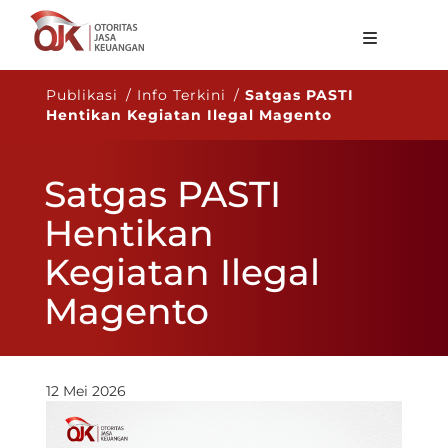
Tentang OJK
Publikasi / Info Terkini /
Satgas PASTI
Hentikan Kegiatan Ilegal Magento
Fungsi Utama
Publikasi
Satgas PASTI
Regulasi
Hentikan
Statistik
Kegiatan Ilegal
Layanan
Magento
Karir
ID
12 Mei 2026