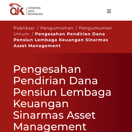
Tentang OJK
Publikasi / Pengumuman / Pengumuman
Umum /
Pengesahan Pendirian Dana
Fungsi Utama
Pensiun Lembaga Keuangan Sinarmas
Asset Management
Publikasi
Regulasi
Pengesahan
Statistik
Pendirian Dana
Layanan
Pensiun Lembaga
Karir
Keuangan
ID
Sinarmas Asset
Management