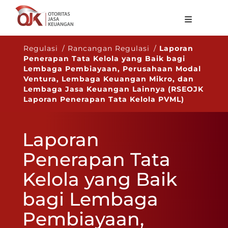
Tentang OJK
Regulasi / Rancangan Regulasi /
Laporan
Penerapan Tata Kelola yang Baik bagi
Fungsi Utama
Lembaga Pembiayaan, Perusahaan Modal
Ventura, Lembaga Keuangan Mikro, dan
Publikasi
Lembaga Jasa Keuangan Lainnya (RSEOJK
Laporan Penerapan Tata Kelola PVML)
Regulasi
Statistik
Laporan
Layanan
Penerapan Tata
Karir
Kelola yang Baik
ID
bagi Lembaga
Pembiayaan,