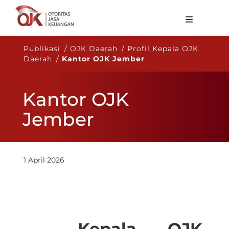
Tentang OJK
Publikasi / OJK Daerah / Profil Kepala OJK
Daerah /
Kantor OJK Jember
Fungsi Utama
Publikasi
Kantor OJK
Regulasi
Jember
Statistik
Layanan
1 April 2026
Karir
ID
Kepala OJK