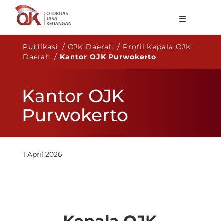
Tentang OJK
Publikasi / OJK Daerah / Profil Kepala OJK
Daerah /
Kantor OJK Purwokerto
Fungsi Utama
Publikasi
Kantor OJK
Regulasi
Purwokerto
Statistik
Layanan
1 April 2026
Karir
ID
Kepala
OJK