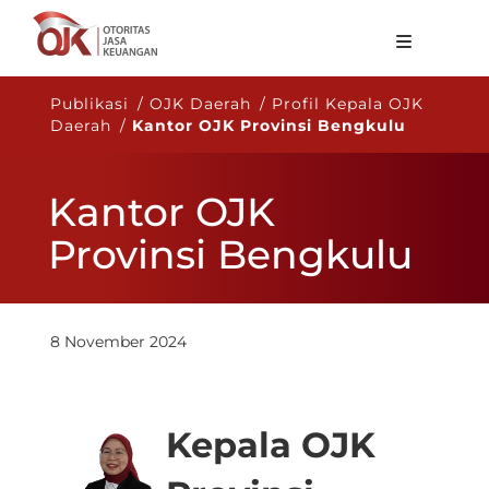
Tentang OJK
Publikasi / OJK Daerah / Profil Kepala OJK
Daerah /
Kantor OJK Provinsi Bengkulu
Fungsi Utama
Publikasi
Kantor OJK
Regulasi
Provinsi Bengkulu
Statistik
Layanan
8 November 2024
Karir
ID
​Kepala OJK