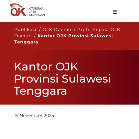
Tentang OJK
Publikasi / OJK Daerah / Profil Kepala OJK
Daerah /
Kantor OJK Provinsi Sulawesi
Fungsi Utama
Tenggara
Publikasi
Kantor OJK
Regulasi
Provinsi Sulawesi
Statistik
Tenggara
Layanan
Karir
ID
15 November 2024