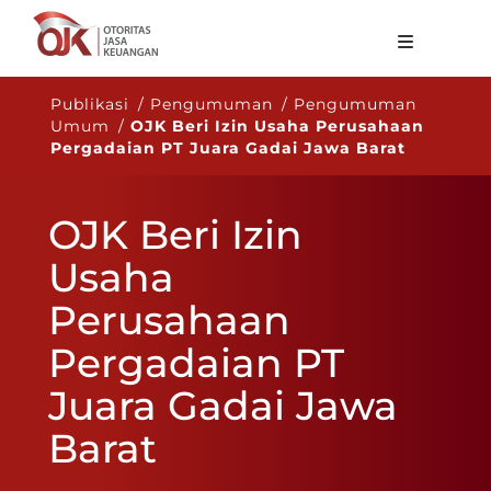
Tentang OJK
Publikasi / Pengumuman / Pengumuman
Umum /
OJK Beri Izin Usaha Perusahaan
Fungsi Utama
Pergadaian PT Juara Gadai Jawa Barat
Publikasi
OJK Beri Izin
Regulasi
Usaha
Statistik
Perusahaan
Layanan
Pergadaian PT
Karir
Juara Gadai Jawa
ID
Barat