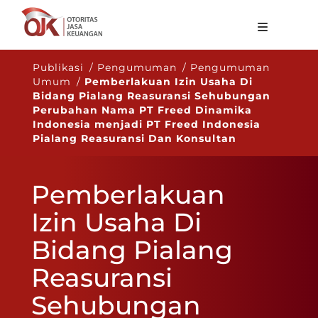
Tentang OJK
Publikasi / Pengumuman / Pengumuman
Umum /
Pemberlakuan Izin Usaha Di
Fungsi Utama
Bidang Pialang Reasuransi Sehubungan
Perubahan Nama PT Freed Dinamika
Publikasi
Indonesia menjadi PT Freed Indonesia
Pialang Reasuransi Dan Konsultan
Regulasi
Statistik
Pemberlakuan
Layanan
Izin Usaha Di
Karir
Bidang Pialang
ID
Reasuransi
Sehubungan