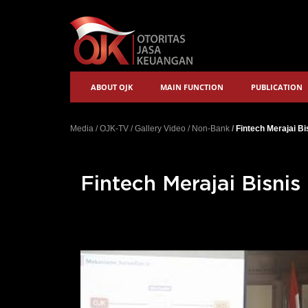
ABOUT OJK
MAIN FUNCTION
PUBLICATION
Media
/
OJK-TV
/
Gallery Video
/
Non-Bank
/
Fintech Merajai B
Fintech Merajai Bisni