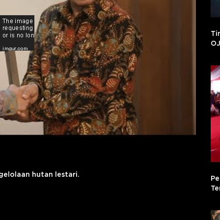
Ti
OJ
elolaan hutan lestari.
Pe
Te