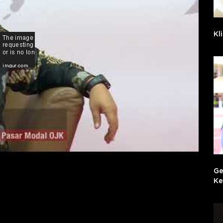
Kl
Ge
Ke